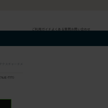
ご利用ガイド
よくある質問
お問い合わせ
 / テクスチャードメ
76JE-T1T1）