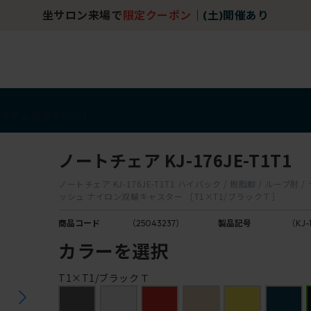
坐サロン来場で
限定クーポン
｜
(土)開催あり
アイテム
アウトレット
ノートチェア KJ-176JE-T1T1
ノートチェア KJ-176JE-T1T1 ハイバック / 樹脂脚 / ループ肘
ッシュ ナイロン双輪キャスター ［T1×T1/ブラックＴ］
商品コード
（25043237）
製品記号
（KJ-1
カラーを選択
T1×T1/ブラックＴ