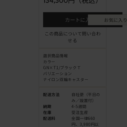
134,300円
（税込）
カートに入れる
お気に入
この商品について問い合わ
せる
選択商品情報
カラー
GN×T1/ブラックＴ
バリエーション
ナイロン双輪キャスター
配送方法
自社便（平日の
み／設置付）
納期
4-5週間
在庫
受注生産
配送料
全国一律660
円、3,980円以