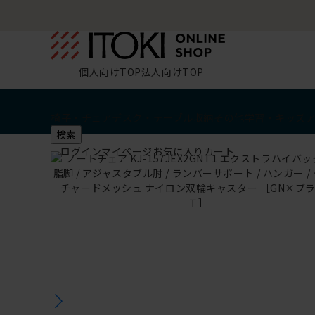
個人向けTOP
法人向けTOP
椅子・チェア
デスク・テーブル
収納
その他
学習・キッズ
検索
ログイン
マイページ
お気に入り
カート