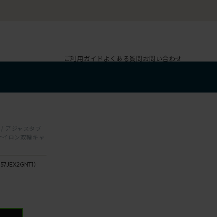
ご利用ガイド
よくある質問
お問い合わせ
 / アジャスタブ
 ナイロン双輪キャ
157JEX2GNT1）