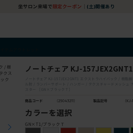
坐サロン来場で
限定クーポン
｜
(土)開催あり
アイテム
アウトレット
ノートチェア KJ-157JEX2GNT1
ノートチェア KJ-157JEX2GNT1 エクストラハイバック / 樹脂脚
ル肘 / ランバーサポート / ハンガー / テクスチャードメッシュ
スター ［GN×ブラックＴ］
商品コード
（25043211）
製品記号
（KJ-
カラーを選択
GN×T1/ブラックＴ