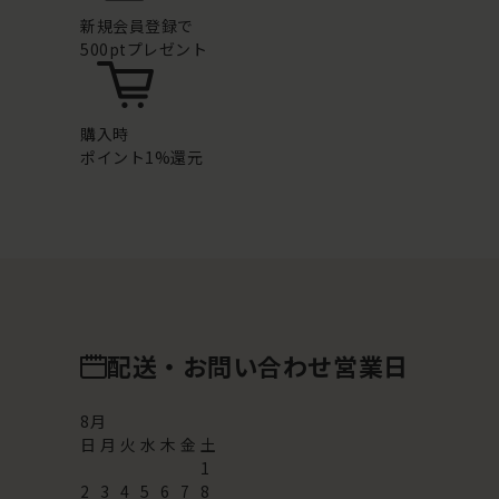
新規会員登録で
500ptプレゼント
購入時
ポイント1%還元
配送・お問い合わせ営業日
8
月
日
月
火
水
木
金
土
1
2
3
4
5
6
7
8