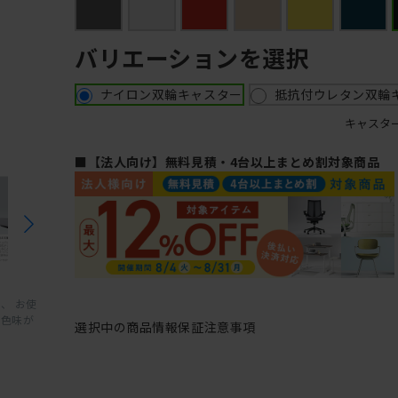
バリエーションを選択
ナイロン双輪キャスター
抵抗付ウレタン双輪
キャスタ
■【法人向け】無料見積・4台以上まとめ割対象商品
、 お使
と色味が
選択中の商品情報
保証
注意事項