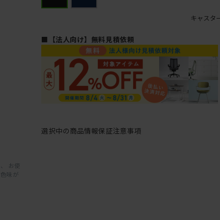
キャスタ
■【法人向け】無料見積依頼
選択中の商品情報
保証
注意事項
、 お使
と色味が