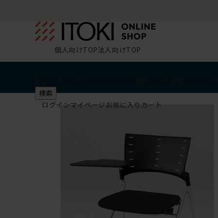
個人向けTOP
法人向けTOP
椅子・チェア
デスク・テーブル
収納
その他
学習・キッズ
検索
ログイン
マイページ
お気に入り
カート