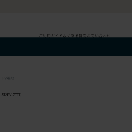
ご利用ガイド
よくある質問
お問い合わせ
 PV張地
-312PV-ZTT1）