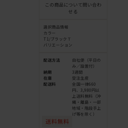
この商品について問い合わ
せる
選択商品情報
カラー
T1/ブラックＴ
バリエーション
配送方法
自社便（平日の
み／設置付）
納期
3週間
在庫
受注生産
配送料
全国一律660
円、3,980円以
上送料無料（沖
縄・離島・一部
地域・階段手上
げ等を除く）