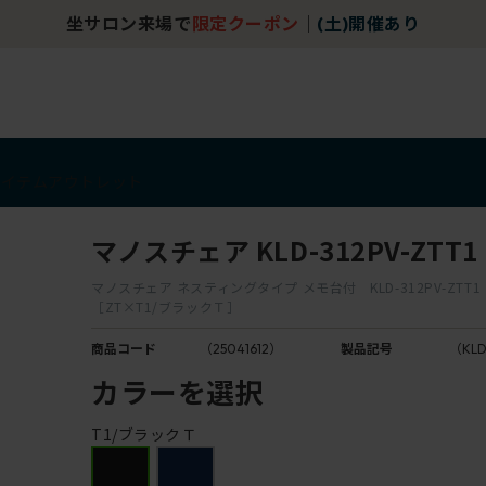
坐サロン来場で
限定クーポン
｜
(土)開催あり
アイテム
アウトレット
マノスチェア KLD-312PV-ZTT1
マノスチェア ネスティングタイプ メモ台付 KLD-312PV-ZTT1
［ZT×T1/ブラックＴ］
商品コード
（25041612）
製品記号
（KLD
カラーを選択
T1/ブラックＴ