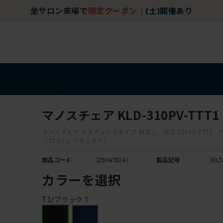
坐サロン来場で
限定クーポン
｜
(土)開催あり
アイテム
アウトレット
マノスチェア KLD-310PV-TTT1
マノスチェア ネスティングタイプ 肘なし KLD-310PV-TTT1 
［TT×T1/ブラックＴ］
商品コード
（25041504）
製品記号
（KLD
カラーを選択
T1/ブラックＴ