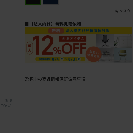
キャスタ
■【法人向け】無料見積依頼
選択中の商品情報
保証
注意事項
、 お使
と色味が