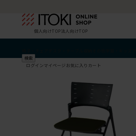
個人向けTOP
法人向けTOP
椅子・チェア
デスク・テーブル
収納
その他
学習・キッズ
検索
ログイン
マイページ
お気に入り
カート