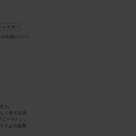
キャスター
ーの仕様について
きり。
さしく支える快
ボニート）」。
ラス上の品質