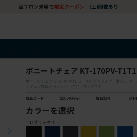
坐サロン来場で
限定クーポン
｜
(土)開催あり
アイテム
アウトレット
ボニートチェア KT-170PV-T1T1
ボニートチェア KT-170PV-T1T1 セレクトタイプ 肘なし 
ナイロン双輪キャスター ［T1/ブラックＴ］
商品コード
（25039304）
製品記号
（KT-1
カラーを選択
T1/ブラックＴ