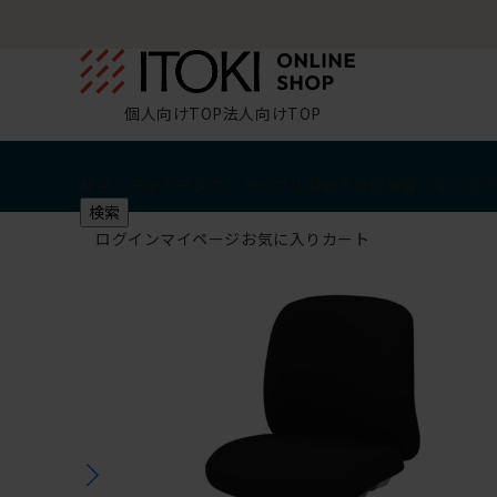
個人向けTOP
法人向けTOP
椅子・チェア
デスク・テーブル
収納
その他
学習・キッズ
検索
ログイン
マイページ
お気に入り
カート