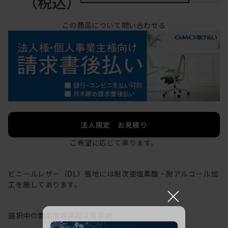
（税込）
この商品について問い合わせる
法人限定 お見積り
ご希望に応じて承ります。
ビニールレザー（DL）張地には耐次亜塩素酸・耐アルコール加
工を施してあります。
×
選択中の商品情報
保証
注意事項