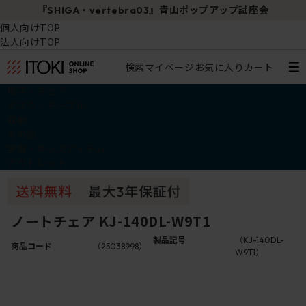
『SHIGA・vertebra03』青山ポップアップ試座会
個人向けTOP
法人向けTOP
検索
マイページ
お気に入り
カート
椅子・チェア
デスク・テーブル
収納
その他
学習・キッズアイテム
アウトレット
ノートチェア KJ-140DL-W9T1
製品記号
（KJ-140DL-
商品コード
（25038998）
W9T1）