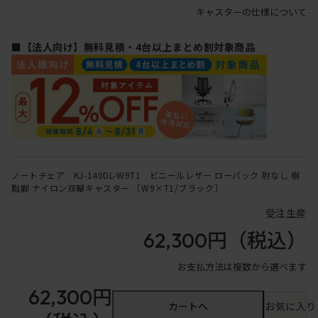
キャスターの仕様について
■【法人向け】無料見積・4台以上まとめ割対象商品
ノートチェア KJ-140DL-W9T1 ビニールレザー ローバック 肘なし 樹
脂脚 ナイロン双輪キャスター ［W9×T1/ブラック］
受注生産
62,300円
（税込）
お支払方法は複数から選べます
62,300円
カートへ
お気に入り