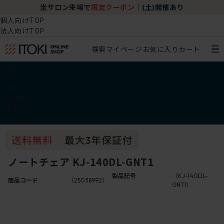
坐サロン来場で
限定クーポン
｜
(土)開催あり
個人向けTOP
法人向けTOP
検索
マイページ
お気に入り
カート
椅子・チェア
デスク・テーブル
収納
その他
学習・キッズアイテム
アウトレット
ノートチェア KJ-140DL-GNT1
製品記号
（KJ-140DL-
商品コード
（25038992）
GNT1）