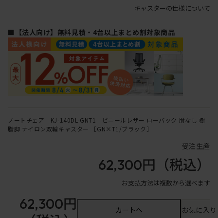
キャスターの仕様について
■【法人向け】無料見積・4台以上まとめ割対象商品
ノートチェア KJ-140DL-GNT1 ビニールレザー ローバック 肘なし 樹
脂脚 ナイロン双輪キャスター ［GN×T1/ブラック］
受注生産
62,300円
（税込）
お支払方法は複数から選べます
62,300円
カートへ
お気に入り