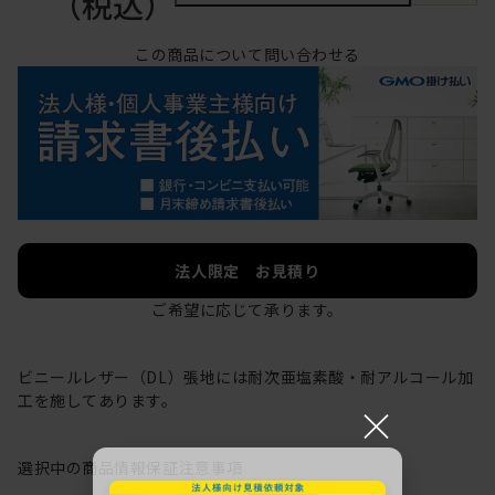
（税込）
この商品について問い合わせる
法人限定 お見積り
ご希望に応じて承ります。
ビニールレザー（DL）張地には耐次亜塩素酸・耐アルコール加
工を施してあります。
×
選択中の商品情報
保証
注意事項