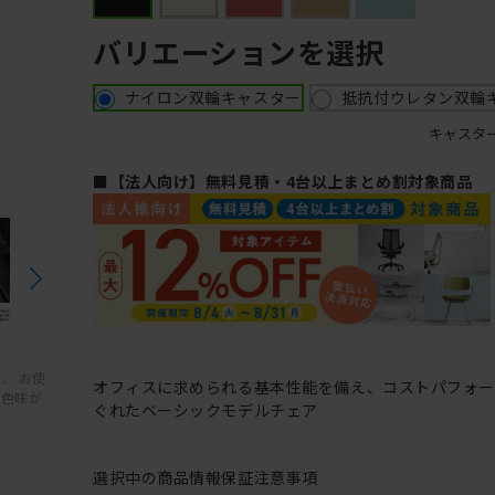
バリエーションを選択
ナイロン双輪キャスター
抵抗付ウレタン双輪
キャスタ
■【法人向け】無料見積・4台以上まとめ割対象商品
、 お使
オフィスに求められる基本性能を備え、コストパフォ
と色味が
ぐれたベーシックモデルチェア
選択中の商品情報
保証
注意事項