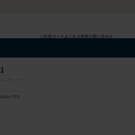
ご利用ガイド
よくある質問
お問い合わせ
1
ニールレザー） ナイ
360DL-T1T1）