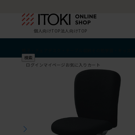
個人向けTOP
法人向けTOP
椅子・チェア
デスク・テーブル
収納
その他
学習・キッズ
検索
ログイン
マイページ
お気に入り
カート