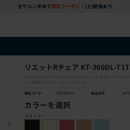
坐サロン来場で
限定クーポン
｜
(土)開催あり
アイテム
アウトレット
リエットRチェア KT-360DL-T1T
リエットRチェア KT-360DL-T1T1 ローバック 肘なし DL（ビ
ロン双輪キャスター ［T1×ブラック］
商品コード
（25038679）
製品記号
（KT-
カラーを選択
ブラック