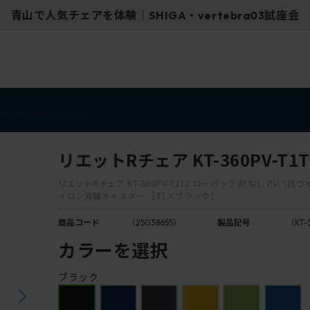
青山で人気チェアを体験｜SHIGA・vertebra03試座会
アイテム
アウトレット
リエットRチェア KT-360PV-T1T
リエットRチェア KT-360PV-T1T1 ローバック 肘なし PV（抗
イロン双輪キャスター ［T1×ブラック］
商品コード
（25038655）
製品記号
（KT-
カラーを選択
ブラック