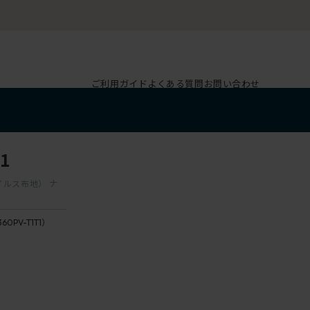
ご利用ガイド
よくある質問
お問い合わせ
1
ウイルス布地） ナ
360PV-T1T1）