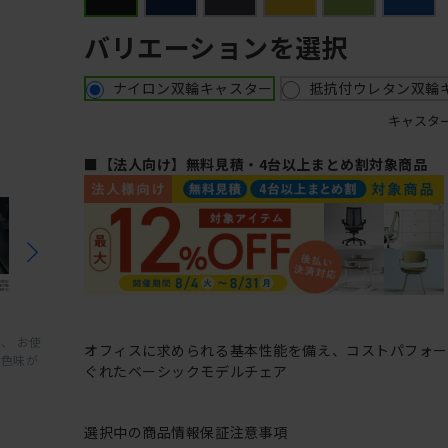
バリエーションを選択
ナイロン双輪キャスター
抵抗付ウレタン双輪
キャスタ
■【法人向け】無料見積・4台以上まとめ割対象商品
、 お使
オフィスに求められる基本性能を備え、コストパフォ
と色味が
ぐれたベーシックモデルチェア
選択中の商品情報
保証
注意事項