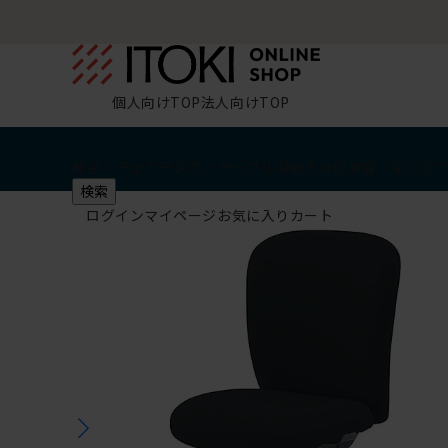
個人向けTOP
法人向けTOP
椅子・チェア
デスク・テーブル
収納
その他
学習・キッズ
検索
ログイン
マイページ
お気に入り
カート