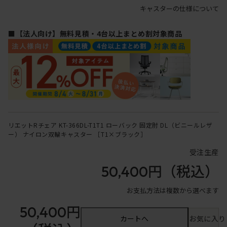
キャスターの仕様について
■【法人向け】無料見積・4台以上まとめ割対象商品
リエットRチェア KT-366DL-T1T1 ローバック 固定肘 DL（ビニールレザ
ー） ナイロン双輪キャスター ［T1×ブラック］
受注生産
50,400円
（税込）
お支払方法は複数から選べます
50,400円
カートへ
お気に入り