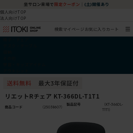
坐サロン来場で
限定クーポン
｜
(土)開催あり
個人向けTOP
法人向けTOP
検索
マイページ
お気に入り
カート
椅子・チェア
デスク・テーブル
収納
その他
学習・キッズアイテム
アウトレット
リエットRチェア KT-366DL-T1T1
製品記号
（KT-366DL-
商品コード
（25038607）
T1T1）