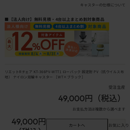
キャスターの仕様について
■【法人向け】無料見積・4台以上まとめ割対象商品
リエットRチェア KT-366PV-WTT1 ローバック 固定肘 PV（抗ウイルス布
地） ナイロン双輪キャスター ［WT×ブラック］
受注生産
49,000円
（税込）
お支払方法は複数から選べます
49,000円
カートへ
お気に入り