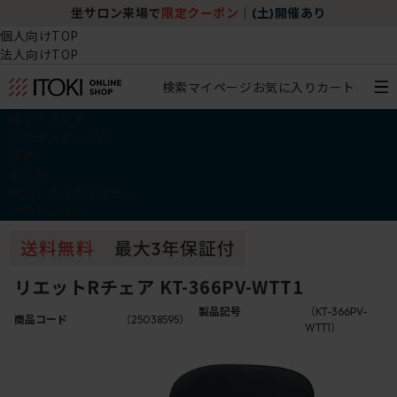
坐サロン来場で
限定クーポン
｜
(土)開催あり
個人向けTOP
法人向けTOP
検索
マイページ
お気に入り
カート
椅子・チェア
デスク・テーブル
収納
その他
学習・キッズアイテム
アウトレット
リエットRチェア KT-366PV-WTT1
製品記号
（KT-366PV-
商品コード
（25038595）
WTT1）