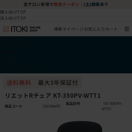
坐サロン来場で
限定クーポン
｜
(土)開催あり
個人向けTOP
法人向けTOP
検索
マイページ
お気に入り
カート
椅子・チェア
デスク・テーブル
収納
その他
学習・キッズアイテム
アウトレット
リエットRチェア KT-350PV-WTT1
製品記号
（KT-350PV-
商品コード
（25038451）
WTT1）