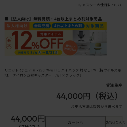
キャスターの仕様について
■【法人向け】無料見積・4台以上まとめ割対象商品
リエットRチェア KT-350PV-WTT1 ハイバック 肘なし PV（抗ウイルス布
地） ナイロン双輪キャスター ［WT×ブラック］
受注生産
44,000円
（税込）
お支払方法は複数から選べます
44,000円
カートへ
お気に入り