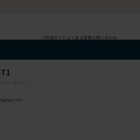
ご利用ガイド
よくある質問
お問い合わせ
T1
ー付 PV（抗ウイル
356PVH-T1T1）