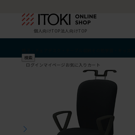
個人向けTOP
法人向けTOP
椅子・チェア
デスク・テーブル
収納
その他
学習・キッズ
検索
ログイン
マイページ
お気に入り
カート