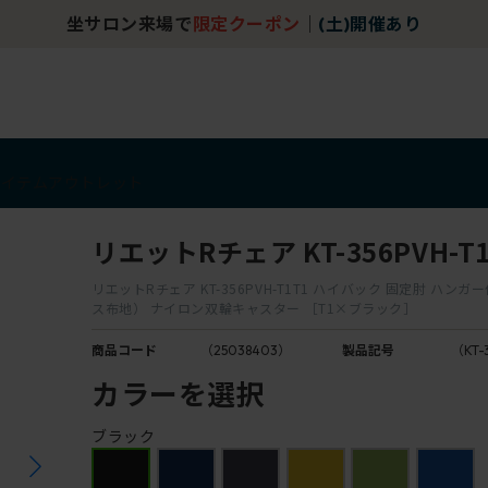
坐サロン来場で
限定クーポン
｜
(土)開催あり
アイテム
アウトレット
リエットRチェア KT-356PVH-T1
リエットRチェア KT-356PVH-T1T1 ハイバック 固定肘 ハンガ
ス布地） ナイロン双輪キャスター ［T1×ブラック］
商品コード
（25038403）
製品記号
（KT-
カラーを選択
ブラック