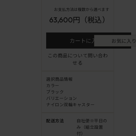
お支払方法は複数から選べます
63,600円
（税込）
カートに入れる
お気に入
この商品について問い合わ
せる
選択商品情報
カラー
ブラック
バリエーション
ナイロン双輪キャスター
配送方法
自社便※平日の
み（組立設置
付）