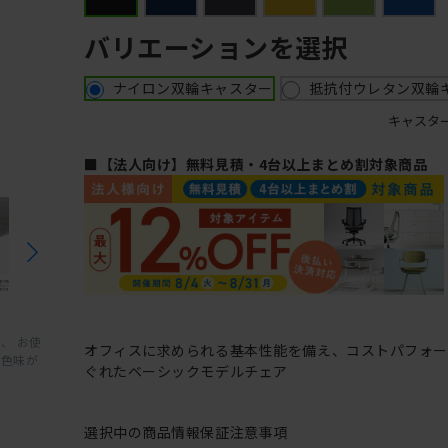
バリエーションを選択
ナイロン双輪キャスター
抵抗付ウレタン双輪
キャスタ
■【法人向け】無料見積・4台以上まとめ割対象商品
、 お使
オフィスに求められる基本性能を備え、コストパフォ
と色味が
ぐれたベーシックモデルチェア
選択中の商品情報
保証
注意事項