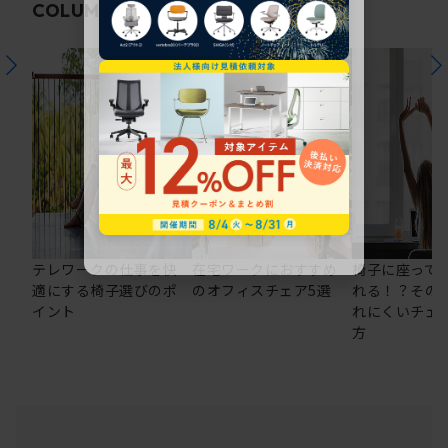
関連コラム
COLUMN
テレワークの仕事を快
在宅ワークにおすすめ
椅子に座って
適にする椅子選びのポ
のオフィスチェア5選
れる！？その
イント
れにくいチェ
方