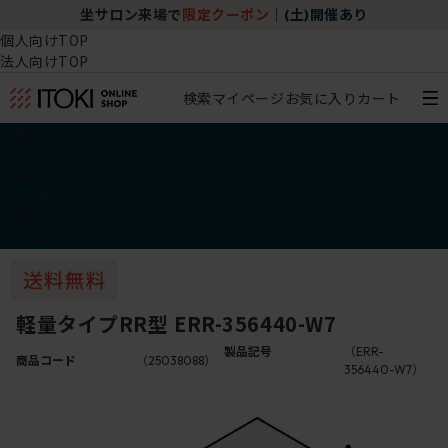
坐サロン来場で
限定クーポン
｜
(土)開催あり
個人向けTOP
法人向けTOP
検索
マイページ
お気に入り
カート
椅子・チェア
デスク・テーブル
収納
その他
学習・キッズアイテム
アウトレット
軽量タイプRR型 ERR-356440-W7
製品記号
（ERR-
商品コード
（25038088）
356440-W7）