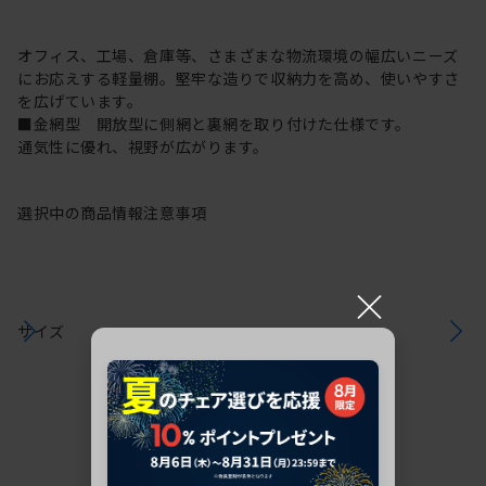
オフィス、工場、倉庫等、さまざまな物流環境の幅広いニーズ
にお応えする軽量棚。堅牢な造りで収納力を高め、使いやすさ
を広げています。
■金網型 開放型に側網と裏網を取り付けた仕様です。
通気性に優れ、視野が広がります。
選択中の商品情報
注意事項
×
サイズ