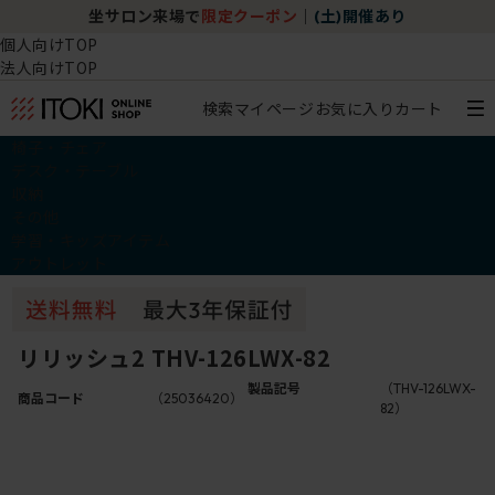
坐サロン来場で
限定クーポン
｜
(土)開催あり
個人向けTOP
法人向けTOP
検索
マイページ
お気に入り
カート
椅子・チェア
デスク・テーブル
収納
その他
学習・キッズアイテム
アウトレット
リリッシュ2 THV-126LWX-82
製品記号
（THV-126LWX-
商品コード
（25036420）
82）