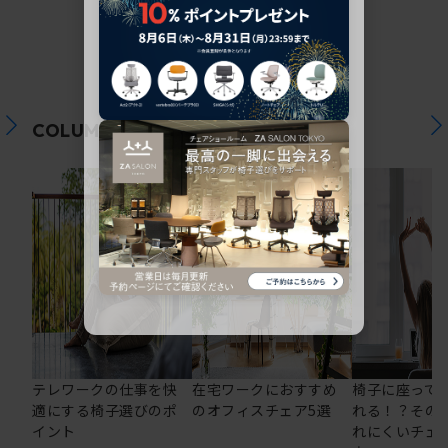
関連コラム
COLUMN
テレワークの仕事を快
在宅ワークにおすすめ
椅子に座って
適にする椅子選びのポ
のオフィスチェア5選
れる！？その
イント
れにくいチェ