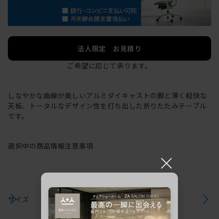
法人限定 お見積り
ご希望に応じて承ります。
しなやかな曲線が美しいアルミダイキャストの脚と薄く軽快な
天板、トータルなデザイン性を打ち出した折りたたみテーブル
です。
選択中の商品情報
注意事項
×
サイズ