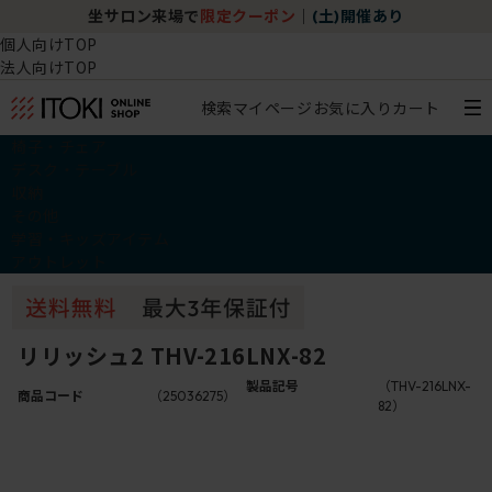
坐サロン来場で
限定クーポン
｜
(土)開催あり
個人向けTOP
法人向けTOP
検索
マイページ
お気に入り
カート
椅子・チェア
デスク・テーブル
収納
その他
学習・キッズアイテム
アウトレット
リリッシュ2 THV-216LNX-82
製品記号
（THV-216LNX-
商品コード
（25036275）
82）