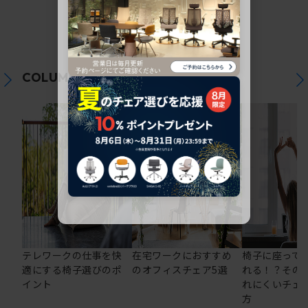
関連コラム
COLUMN
テレワークの仕事を快
在宅ワークにおすすめ
椅子に座って
適にする椅子選びのポ
のオフィスチェア5選
れる！？その
イント
れにくいチェ
方