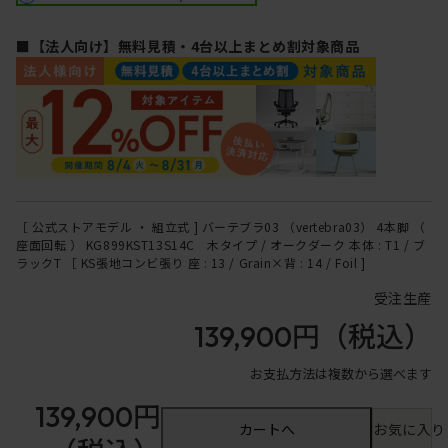
■【法人向け】無料見積・4台以上まとめ割対象商品
［ 公式ストアモデル ・ 組立式 ] バーテブラ03 （vertebra03） 4本脚 （
座面回転 ） KG899KST13S14C 木タイプ / オークダーク 本体 : T1 / ブ
ラックT ［ KS張地コンビ張り 座 : 13 / Grain×背 : 14 / Foil ]
受注生産
139,900円
（税込）
お支払方法は複数から選べます
139,900円
カートへ
お気に入り