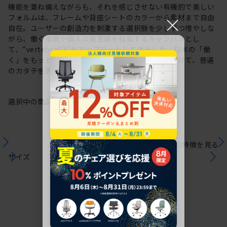
機能を兼ね備えながらも、それを感じさせない有機的で美しい
×
フォルムは、フレームや背座シートのカラーから素材まで自由
自在。ユーザーの創造力を刺激する選択肢を少しずつ増やしな
がら、働く環境や個人の美意識を投影するキャンバスとし
て、“vertebra03”をアップデートしてきました。日本の「働
く」をもっと自由に。これからも私たちは未来に向けて、普遍
のカタチを更新していきます。
選択中の商品情報
保証
注意事項
シリーズの特徴を見る
サイズ