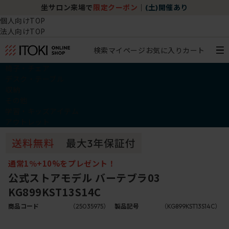
坐サロン来場で
限定クーポン
｜
(土)開催あり
個人向けTOP
法人向けTOP
検索
マイページ
お気に入り
カート
椅子・チェア
デスク・テーブル
収納
その他
学習・キッズアイテム
アウトレット
通常1％+10%をプレゼント！
公式ストアモデル バーテブラ03
KG899KST13S14C
商品コード
（25035975）
製品記号
（KG899KST13S14C）