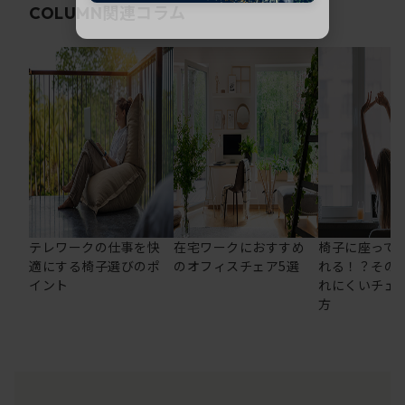
関連コラム
COLUMN
テレワークの仕事を快
在宅ワークにおすすめ
椅子に座って
適にする椅子選びのポ
のオフィスチェア5選
れる！？その
イント
れにくいチェ
方