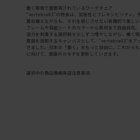
働く環境で重要視されているワークチェア
“vertebra03”の特長は、拡張性とフレキシビリティ
兼ね備えながらも、それを感じさせない有機的で美し
フレームや背座シートのカラーから素材まで自由自在
造力を刺激する選択肢を少しずつ増やしながら、働く
意識を投影するキャンバスとして、“vertebra03”を
きました。日本の「働く」をもっと自由に。これから
に向けて、普遍のカタチを更新していきます。
選択中の商品情報
保証
注意事項