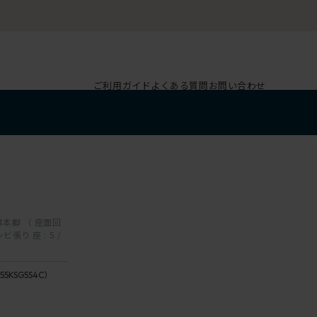
ご利用ガイド
よくある質問
お問い合わせ
 4本脚 （ 座面回
ビ張り 座 : 5 /
G1
ダ
座：5 /
55KSG5S4C）
ー
Sea
ク
reeze
グ
座：4 /