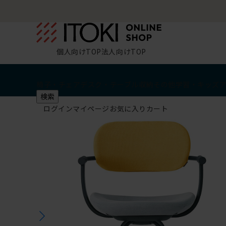
個人向けTOP
法人向けTOP
椅子・チェア
デスク・テーブル
収納
その他
学習・キッズ
検索
ログイン
マイページ
お気に入り
カート