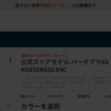
坐サロン来場で
限定クーポン
｜
(土)開催あり
アイテム
アウトレット
通常1％+10%をプレゼント！
公式ストアモデル バーテブラ03
KG855KSG5S4C
［ 公式ストアモデル ・ 組立式 ] バーテブラ03 （vertebra03）
転 ） KG855KSG5S4C 本体 : G1 / ダークグリーン ［ KS張地コン
Sea Breeze×背 : 4 / Mustard ]
商品コード
（25034779）
製品記号
（KG8
カラーを選択
B