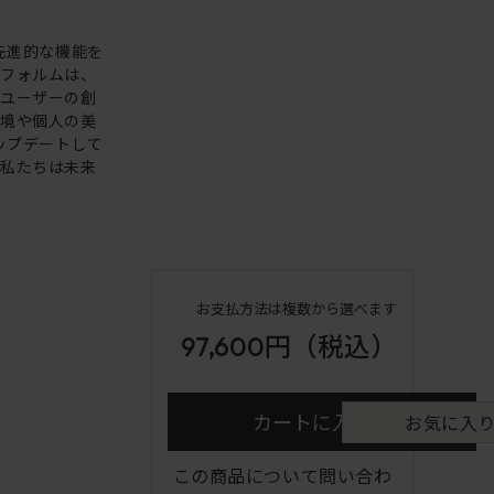
。先進的な機能を
いフォルムは、
。ユーザーの創
環境や個人の美
アップデートして
も私たちは未来
お支払方法は複数から選べます
97,600円
（税込）
カートに入れる
お気に入
この商品について問い合わ