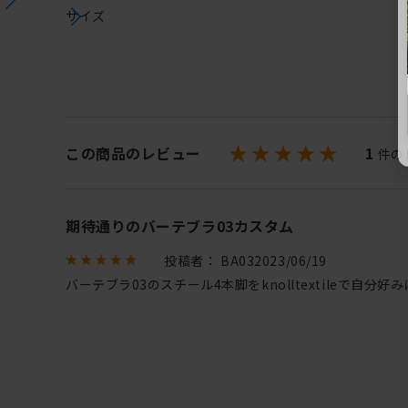
サイズ
この商品のレビュー
1
件の
期待通りのバーテブラ03カスタム
投稿者：
BA03
2023/06/19
バーテブラ03のスチール4本脚をknolltextileで