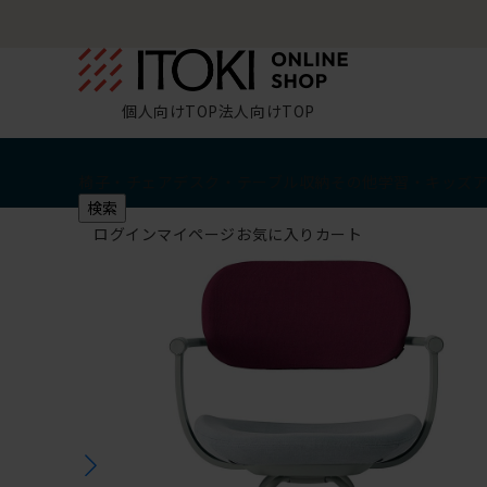
個人向けTOP
法人向けTOP
椅子・チェア
デスク・テーブル
収納
その他
学習・キッズ
検索
ログイン
マイページ
お気に入り
カート