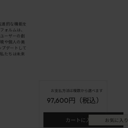
。先進的な機能を
いフォルムは、
。ユーザーの創
環境や個人の美
アップデートして
も私たちは未来
お支払方法は複数から選べます
97,600円
（税込）
カートに入れる
お気に入