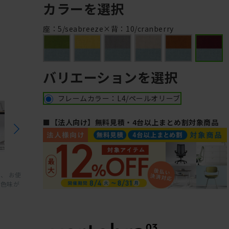
カラーを選択
Cr
座：5/seabreeze×背：10/cranberry
バリエーションを選択
フレームカラー：L4/ペールオリーブ
■【法人向け】無料見積・4台以上まとめ割対象商品
、 お使
と色味が