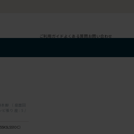
ご利用ガイド
よくある質問
お問い合わせ
L4/
 4本脚 （ 座面回
ビ張り 座 : 5 /
ペ
座：5 /
ー
Sea
ル
reeze
55KSL5S10C）
オ
：10 /