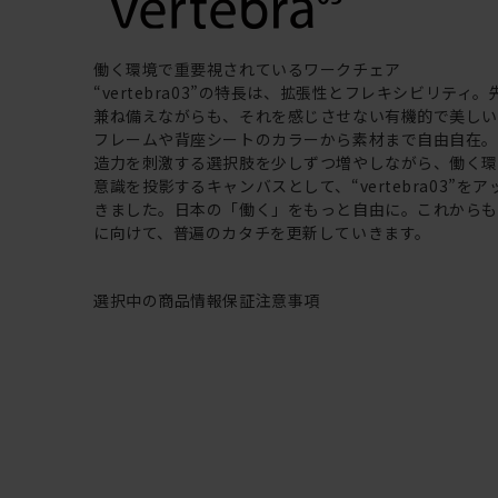
働く環境で重要視されているワークチェア
“vertebra03”の特長は、拡張性とフレキシビリティ
兼ね備えながらも、それを感じさせない有機的で美し
フレームや背座シートのカラーから素材まで自由自在
造力を刺激する選択肢を少しずつ増やしながら、働く
意識を投影するキャンバスとして、“vertebra03”を
きました。日本の「働く」をもっと自由に。これから
に向けて、普遍のカタチを更新していきます。
選択中の商品情報
保証
注意事項