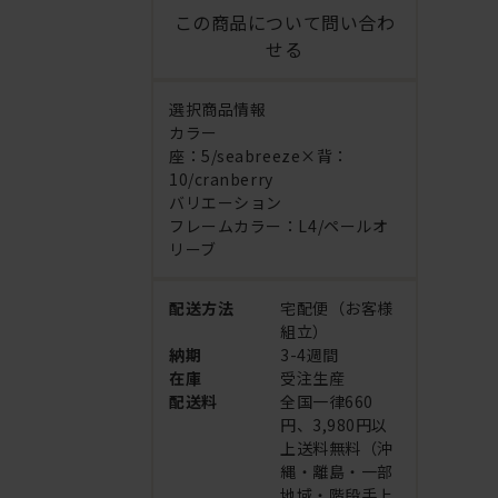
この商品について問い合わ
せる
選択商品情報
カラー
座：5/seabreeze×背：
10/cranberry
バリエーション
フレームカラー：L4/ペールオ
リーブ
配送方法
宅配便（お客様
組立）
納期
3-4週間
在庫
受注生産
配送料
全国一律660
円、3,980円以
上送料無料（沖
縄・離島・一部
地域・階段手上