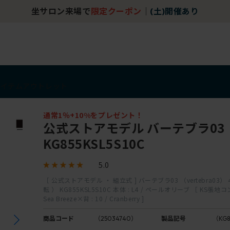
坐サロン来場で
限定クーポン
｜
(土)開催あり
アイテム
アウトレット
通常1％+10%をプレゼント！
公式ストアモデル バーテブラ03
KG855KSL5S10C
5.0
［ 公式ストアモデル ・ 組立式 ] バーテブラ03 （vertebra03）
転 ） KG855KSL5S10C 本体 : L4 / ペールオリーブ ［ KS張地コン
Sea Breeze×背 : 10 / Cranberry ]
B
商品コード
（25034740）
製品記号
（KG8
座