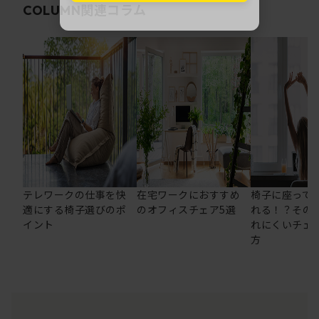
関連コラム
COLUMN
テレワークの仕事を快
在宅ワークにおすすめ
椅子に座って
適にする椅子選びのポ
のオフィスチェア5選
れる！？その
イント
れにくいチェ
方