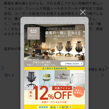
機能を兼ね備えながらも、それを感じさせない有機的で美しい
×
フォルムは、フレームや背座シートのカラーから素材まで自由
自在。ユーザーの創造力を刺激する選択肢を少しずつ増やしな
がら、働く環境や個人の美意識を投影するキャンバスとし
て、“vertebra03”をアップデートしてきました。日本の「働
く」をもっと自由に。これからも私たちは未来に向けて、普遍
のカタチを更新していきます。
選択中の商品情報
保証
注意事項
シリーズの特徴を見る
サイズ