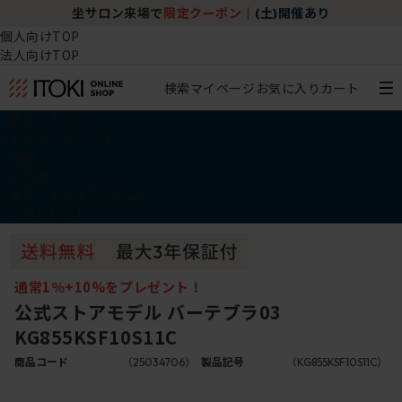
坐サロン来場で
限定クーポン
｜
(土)開催あり
個人向けTOP
法人向けTOP
検索
マイページ
お気に入り
カート
椅子・チェア
デスク・テーブル
収納
その他
学習・キッズアイテム
アウトレット
通常1％+10%をプレゼント！
公式ストアモデル バーテブラ03
KG855KSF10S11C
商品コード
（25034706）
製品記号
（KG855KSF10S11C）