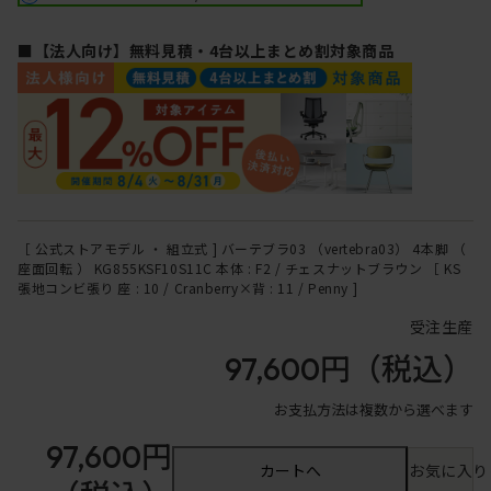
■【法人向け】無料見積・4台以上まとめ割対象商品
［ 公式ストアモデル ・ 組立式 ] バーテブラ03 （vertebra03） 4本脚 （
座面回転 ） KG855KSF10S11C 本体 : F2 / チェスナットブラウン ［ KS
張地コンビ張り 座 : 10 / Cranberry×背 : 11 / Penny ]
受注生産
97,600円
（税込）
お支払方法は複数から選べます
97,600円
カートへ
お気に入り