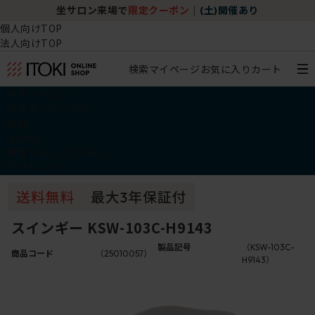
坐サロン来場で
限定クーポン
｜
(土)開催あり
個人向けTOP
法人向けTOP
検索
マイページ
お気に入り
カート
椅子・チェア
デスク・テーブル
収納
その他
学習・キッズアイテム
アウトレット
スインギー KSW-103C-H9143
製品記号
（KSW-103C-
商品コード
（25010057）
H9143）