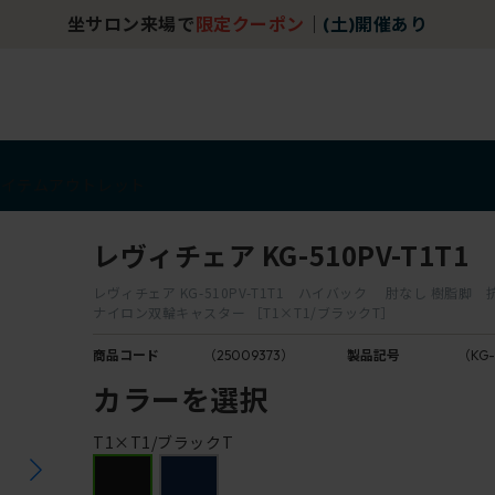
坐サロン来場で
限定クーポン
｜
(土)開催あり
アイテム
アウトレット
レヴィチェア KG-510PV-T1T1
レヴィチェア KG-510PV-T1T1 ハイバック 肘なし 樹脂脚
ナイロン双輪キャスター ［T1×T1/ブラックT］
商品コード
（25009373）
製品記号
（KG-
カラーを選択
T1×T1/ブラックT