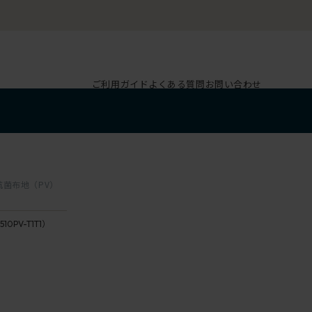
ご利用ガイド
よくある質問
お問い合わせ
 抗菌布地（PV）
510PV-T1T1）