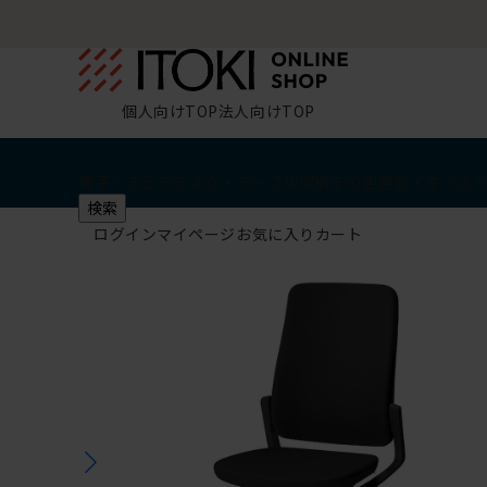
個人向けTOP
法人向けTOP
椅子・チェア
デスク・テーブル
収納
その他
学習・キッズ
検索
ログイン
マイページ
お気に入り
カート