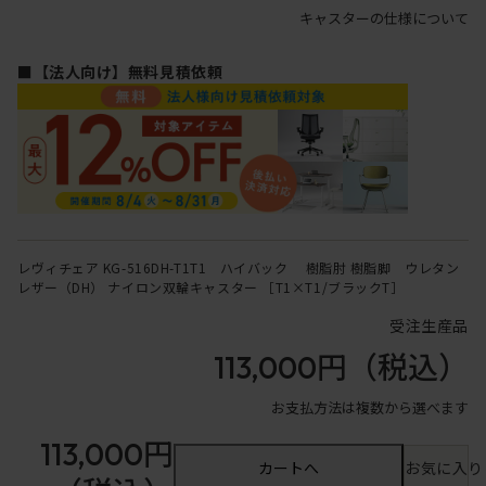
キャスターの仕様について
■【法人向け】無料見積依頼
レヴィチェア KG-516DH-T1T1 ハイバック 樹脂肘 樹脂脚 ウレタン
レザー（DH） ナイロン双輪キャスター ［T1×T1/ブラックT］
受注生産品
113,000円
（税込）
お支払方法は複数から選べます
113,000円
カートへ
お気に入り