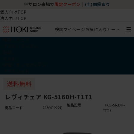
坐サロン来場で
限定クーポン
｜
(土)開催あり
個人向けTOP
法人向けTOP
検索
マイページ
お気に入り
カート
椅子・チェア
デスク・テーブル
収納
その他
学習・キッズアイテム
アウトレット
レヴィチェア KG-516DH-T1T1
製品記号
（KG-516DH-
商品コード
（25009221）
T1T1）