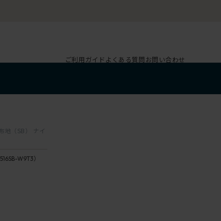
ご利用ガイド
よくある質問
お問い合わせ
布地（SB） ナイ
516SB-W9T3）