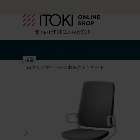
個人向けTOP
法人向けTOP
椅子・チェア
デスク・テーブル
収納
その他
学習・キッズ
検索
ログイン
マイページ
お気に入り
カート