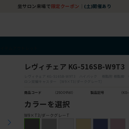
坐サロン来場で
限定クーポン
｜
(土)開催あり
アイテム
アウトレット
レヴィチェア KG-516SB-W9T3
レヴィチェア KG-516SB-W9T3 ハイバック 樹脂肘 樹脂脚 
ロン双輪キャスター ［W9×T3/ダークグレーT］
商品コード
（25009161）
製品記号
（KG-
カラーを選択
W9×T3/ダークグレーT