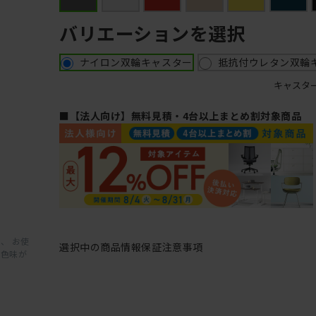
バリエーションを選択
ナイロン双輪キャスター
抵抗付ウレタン双輪
キャスタ
■【法人向け】無料見積・4台以上まとめ割対象商品
、 お使
選択中の商品情報
保証
注意事項
と色味が