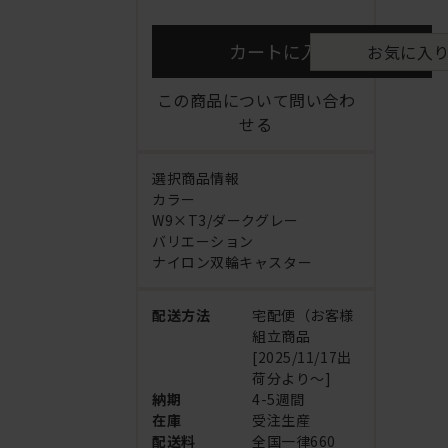
カートに入れる
お気に入
この商品について問い合わ
せる
選択商品情報
カラー
W9×T3/ダークグレー
バリエーション
ナイロン双輪キャスター
配送方法
宅配便（お客様
組立商品
[2025/11/17出
荷分より～]
納期
4-5週間
在庫
受注生産
配送料
全国一律660