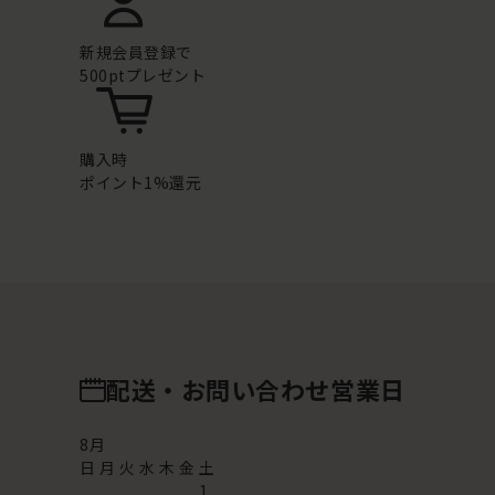
新規会員登録で
500ptプレゼント
購入時
ポイント1%還元
配送・お問い合わせ営業日
8
月
日
月
火
水
木
金
土
1