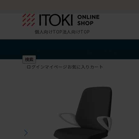
個人向けTOP
法人向けTOP
椅子・チェア
デスク・テーブル
収納
その他
学習・キッズ
検索
ログイン
マイページ
お気に入り
カート