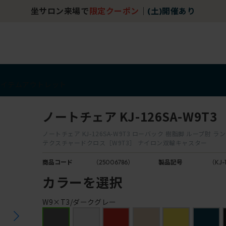
坐サロン来場で
限定クーポン
｜
(土)開催あり
アイテム
アウトレット
ノートチェア KJ-126SA-W9T3
ノートチェア KJ-126SA-W9T3 ローバック 樹脂脚 ループ肘 
テクスチャードクロス［W9T3］ ナイロン双輪キャスター
商品コード
（25006786）
製品記号
（KJ-
カラーを選択
W9×T3/ダークグレー