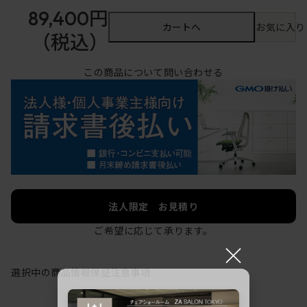
89,400円
カートへ
お気に入り
（税込）
この商品について問い合わせる
法人限定 お見積り
ご希望に応じて承ります。
×
選択中の商品情報
保証
注意事項