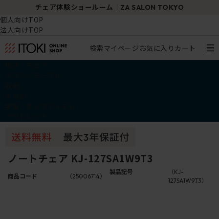
チェア体験ショールーム｜ZA SALON TOKYO
個人向けTOP
法人向けTOP
検索
マイページ
お気に入り
カート
椅子・チェア
デスク・テーブル
収納
その他
学習・キッズアイテム
アウトレット
ノートチェア KJ-127SA1W9T3
製品記号
（KJ-
商品コード
（25006714）
127SA1W9T3）