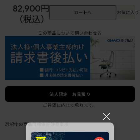
82,900円
カートへ
お気に入り
（税込）
この商品について問い合わせる
法人限定 お見積り
ご希望に応じて承ります。
×
選択中の商品情報
保証
注意事項