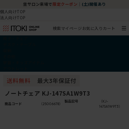
坐サロン来場で
限定クーポン
｜
(土)開催あり
個人向けTOP
法人向けTOP
検索
マイページ
お気に入り
カート
椅子・チェア
デスク・テーブル
収納
その他
学習・キッズアイテム
アウトレット
ノートチェア KJ-147SA1W9T3
製品記号
（KJ-
商品コード
（25006678）
147SA1W9T3）