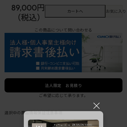
89,000円
カートへ
お気に入り
（税込）
この商品について問い合わせる
法人限定 お見積り
ご希望に応じて承ります。
×
選択中の商品情報
保証
注意事項