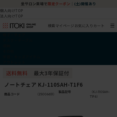
坐サロン来場で
限定クーポン
｜
(土)開催あり
個人向けTOP
法人向けTOP
検索
マイページ
お気に入り
カート
椅子・チェア
デスク・テーブル
収納
その他
学習・キッズアイテム
アウトレット
ノートチェア KJ-110SAH-T1F6
製品記号
（KJ-110SAH-
商品コード
（25006651）
T1F6）