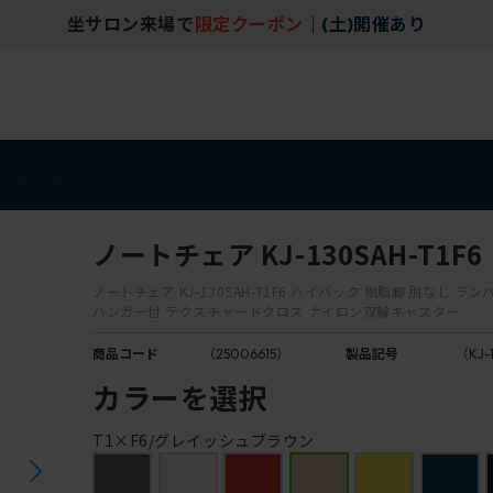
坐サロン来場で
限定クーポン
｜
(土)開催あり
アイテム
アウトレット
ノートチェア KJ-130SAH-T1F6
ノートチェア KJ-130SAH-T1F6 ハイバック 樹脂脚 肘なし 
ハンガー付 テクスチャードクロス ナイロン双輪キャスター
商品コード
（25006615）
製品記号
（KJ-
カラーを選択
T1×F6/グレイッシュブラウン