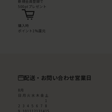
新規会員登録で
500ptプレゼント
購入時
ポイント1%還元
配送・お問い合わせ営業日
8
月
日
月
火
水
木
金
土
1
2
3
4
5
6
7
8
9
10
11
12
13
14
15