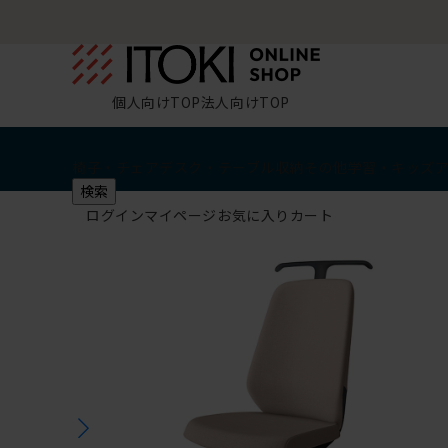
個人向けTOP
法人向けTOP
椅子・チェア
デスク・テーブル
収納
その他
学習・キッズ
検索
ログイン
マイページ
お気に入り
カート