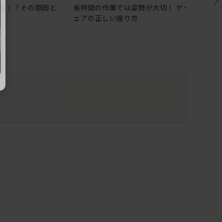
る！？その原因と
長時間の作業では姿勢が大切！ ゲーミングチ
ェアの正しい座り方