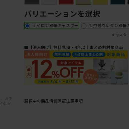
バリエーションを選択
ナイロン双輪キャスター
抵抗付ウレタン双輪
キャスタ
■【法人向け】無料見積・4台以上まとめ割対象商品
、 お使
選択中の商品情報
保証
注意事項
と色味が