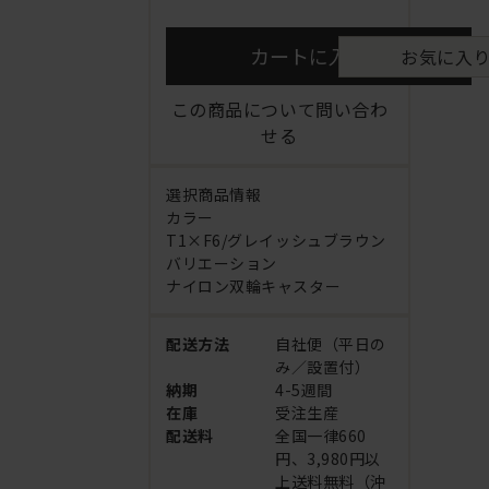
カートに入れる
お気に入
この商品について問い合わ
せる
選択商品情報
カラー
T1×F6/グレイッシュブラウン
バリエーション
ナイロン双輪キャスター
配送方法
自社便（平日の
み／設置付）
納期
4-5週間
在庫
受注生産
配送料
全国一律660
円、3,980円以
上送料無料（沖