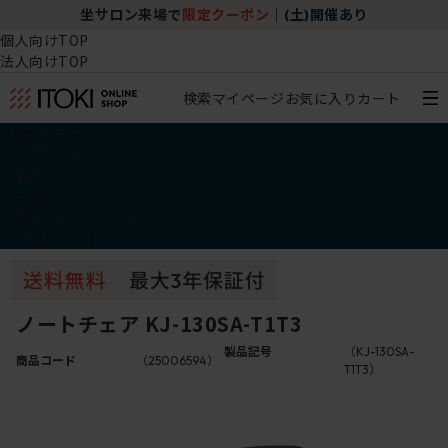
坐サロン来場で
限定クーポン
｜
(土)開催あり
個人向けTOP
法人向けTOP
検索
マイページ
お気に入り
カート
椅子・チェア
デスク・テーブル
収納
その他
学習・キッズアイテム
アウトレット
ノートチェア KJ-130SA-T1T3
製品記号
（KJ-130SA-
商品コード
（25006594）
T1T3）