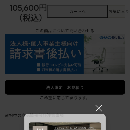
105,600円
カートへ
お気に入り
（税込）
この商品について問い合わせる
法人限定 お見積り
ご希望に応じて承ります。
×
選択中の商品情報
保証
注意事項