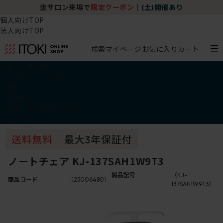
坐サロン来場で
限定クーポン
｜
(土)開催あり
個人向けTOP
法人向けTOP
検索
マイページ
お気に入り
カート
椅子・チェア
デスク・テーブル
収納
その他
学習・キッズアイテム
アウトレット
ノートチェア KJ-137SAH1W9T3
製品記号
（KJ-
商品コード
（25006480）
137SAH1W9T3）