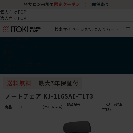
坐サロン来場で
限定クーポン
｜
(土)開催あり
個人向けTOP
法人向けTOP
検索
マイページ
お気に入り
カート
椅子・チェア
デスク・テーブル
収納
その他
学習・キッズアイテム
アウトレット
ノートチェア KJ-116SAE-T1T3
製品記号
（KJ-116SAE-
商品コード
（25006414）
T1T3）