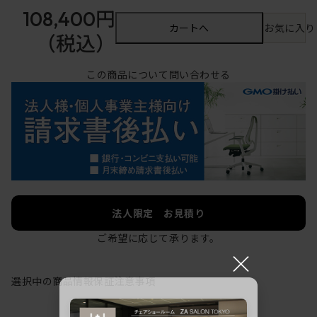
108,400円
カートへ
お気に入り
（税込）
この商品について問い合わせる
法人限定 お見積り
ご希望に応じて承ります。
×
選択中の商品情報
保証
注意事項