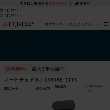
坐サロン来場で
限定クーポン
｜
(土)開催あり
個人向けTOP
法人向けTOP
検索
マイページ
お気に入り
カート
椅子・チェア
デスク・テーブル
収納
その他
学習・キッズアイテム
アウトレット
ノートチェア KJ-136SAE-T1T3
製品記号
（KJ-136SAE-
商品コード
（25006378）
T1T3）