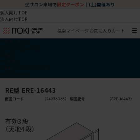
坐サロン来場で
限定クーポン
｜
(土)開催あり
個人向けTOP
法人向けTOP
検索
マイページ
お気に入り
カート
椅子・チェア
デスク・テーブル
収納
その他
学習・キッズアイテム
アウトレット
RE型 ERE-16443
商品コード
（24236063）
製品記号
（ERE-16443）