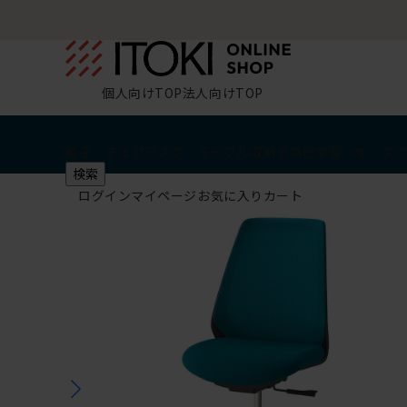
個人向けTOP
法人向けTOP
椅子・チェア
デスク・テーブル
収納
その他
学習・キッズ
検索
ログイン
マイページ
お気に入り
カート