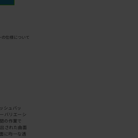
ーの仕様について
ッシュバッ
ーバリエーシ
間の作業で
え出された曲面
面に均一な透