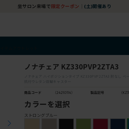
坐サロン来場で
限定クーポン
｜
(土)開催あり
アイテム
アウトレット
ノナチェア KZ330PVP2ZTA3
ノナチェア ハイポジションタイプ KZ330PVP2ZTA3 肘なし ベ
抗付ウレタン双輪キャスター
商品コード
（24210114）
製品記号
（KZ3
カラーを選択
ストロングブルー