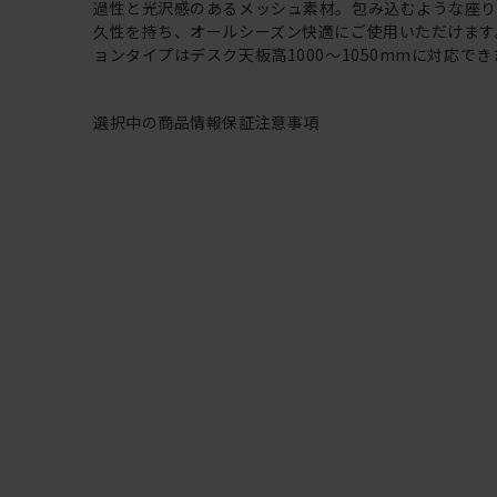
過性と光沢感のあるメッシュ素材。包み込むような座
久性を持ち、オールシーズン快適にご使用いただけます
ョンタイプはデスク天板高1000～1050mmに対応でき
選択中の商品情報
保証
注意事項