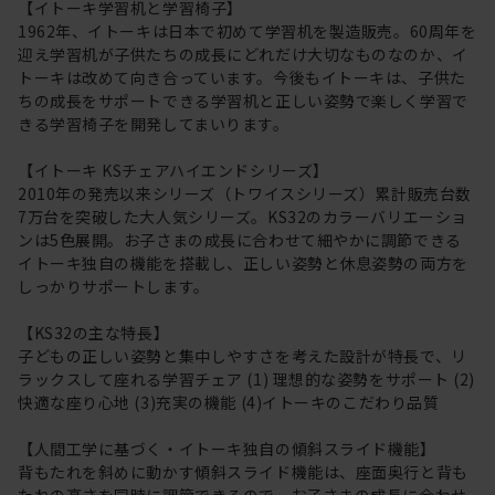
【イトーキ学習机と学習椅子】
1962年、イトーキは日本で初めて学習机を製造販売。60周年を
迎え学習机が子供たちの成長にどれだけ大切なものなのか、イ
トーキは改めて向き合っています。今後もイトーキは、子供た
ちの成長をサポートできる学習机と正しい姿勢で楽しく学習で
きる学習椅子を開発してまいります。
【イトーキ KSチェアハイエンドシリーズ】
2010年の発売以来シリーズ（トワイスシリーズ）累計販売台数
7万台を突破した大人気シリーズ。KS32のカラーバリエーショ
ンは5色展開。お子さまの成長に合わせて細やかに調節できる
イトーキ独自の機能を搭載し、正しい姿勢と休息姿勢の両方を
しっかりサポートします。
【KS32の主な特長】
子どもの正しい姿勢と集中しやすさを考えた設計が特長で、リ
ラックスして座れる学習チェア (1) 理想的な姿勢をサポート (2)
快適な座り心地 (3)充実の機能 (4)イトーキのこだわり品質
【人間工学に基づく・イトーキ独自の傾斜スライド機能】
背もたれを斜めに動かす傾斜スライド機能は、座面奥行と背も
たれの高さを同時に調節できるので、お子さまの成長に合わせ