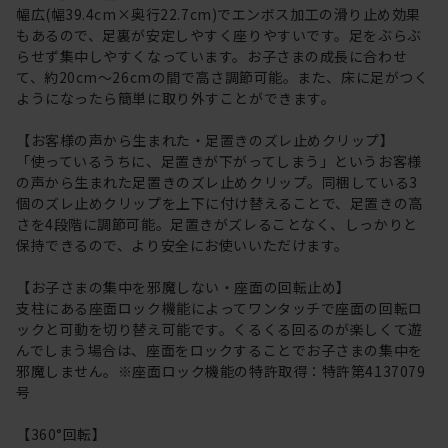
幅広(幅39.4cm×奥行22.7cm)でエンボス加工の滑り止め効果
もあるので、足裏が安定しやすく座りやすいです。足をぶらぶ
らせず集中しやすくなっています。お子さまの成長に合わせ
て、約20cm～26cmの間で高さ調節可能。また、床に足がつく
ようになったら簡単に取り外すことができます。
【お客様の声から生まれた・足置きのズレ止めクリップ】
「使っているうちに、足置きが下がってしまう」というお客様
の声から生まれた足置きのズレ止めクリップ。同梱している3
個のズレ止めクリップを上下に付け替えることで、足置きの高
さを4段階に調節可能。足置きがズレることなく、しっかりと
保持できるので、より安全にお使いいただけます。
【お子さまの集中を邪魔しない・座面の回転止め】
支柱にある座面ロック機能によってワンタッチで座面の回転ロ
ックと可動を切り替え可能です。くるくる回るのが楽しくて遊
んでしまう場合は、座面をロックすることでお子さまの集中を
邪魔しません。※座面ロック機能の特許取得：特許第4137079
号
【360°回転】