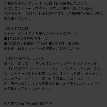
②充実の機能：使いやすさと機能に徹底的にこだわり。
③高品質：イトーキ基準をクリアした安全な製品をお届け。
④環境保全：ISO14001認証取得企業として継続的な環境活動に
取り組んでいます。
【最大3年保証】
イトーキだからできる安心のメーカー保証付き。
●1年保証：外観表面仕上げ
●2年保証：機構部・可動部 ●3年保証：構造部材
※詳細は付属のメーカー保証書をご確認ください。
【ITOKI HOMEについて】
暮らしに寄り添い、日々の生活をアップデートするブランド
「ITOKI HOME（イトーキホーム）」。私たちは人々の生活ス
タイルが大きく変わる状況のなか、オフィス家具で 培ったノウ
ハウを活かしながらも、家で使う家具に求められるサイズ、
色、風合いなど、様々な要素を融和した「家ではたらく」ため
の家具を充実してまいります。
選択中の商品情報
保証
注意事項