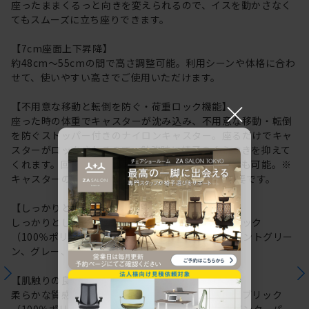
座ったままくるっと向きを変えられるので、イスを動かさなく
てもスムーズに立ち座りできます。
【7cm座面上下昇降】
約48cm～55cmの間で高さ調整可能。利用シーンや体格に合わ
せて、使いやすい高さでご使用いただけます。
×
【不用意な移動と転倒を防ぐ・荷重ロック機能】
座った時の体重でキャスターが沈み込み、不用意な移動・転倒
を防ぐストッパー付きのナイロンキャスター。座るだけでキャ
スターがロックされるので、勉強時に椅子のぐらつきを抑えて
くれます。回転ノブの切り替えで荷重ロックの解除も可能。※
キャスターの沈み込みには、体重約20kg以上が必要です。
【しっかりとしたファブリック】
しっかりとした地厚で立体感のある織柄のファブリック
（100％ポリエステル繊維）を採用しています。(ミントグリー
ン、グレー、ネイビー)
【肌触りの良いファブリック】
柔らかな質感で肌触りの良い、細やかな表情のファブリック
（100％ポリエステル繊維）を採用しています。(ピンク、パー