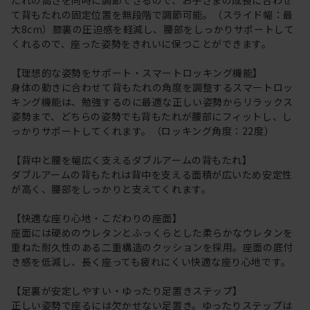
て背もたれの固定位置を無段階で調節可能。（スライド幅：最
大8cm）膝裏の圧迫感を軽減し、腰部をしっかりサポートして
くれるので、座った姿勢をきれいに保つことができます。
【理想的な姿勢をサポート・スマートロッキング機能】
身体の動きに合わせて背もたれの角度を調整するスマートロッ
キング機能は、勉強するのに最適な正しい姿勢からリラックス
姿勢まで、どちらの姿勢でも背もたれが腰部にフィットし、し
っかりサポートしてくれます。（ロッキング角度：22度）
【背中と腰を幅広く支えるダブルアームの背もたれ】
ダブルアームの背もたれは背中を支える面積が広いため安定性
が高く、腰部をしっかりと支えてくれます。
【快適な座り心地・こだわりの座面】
座面には硬めのウレタンとふっくらとした柔らかなウレタンを
重ねた耐久性のある二重構造のクッションを採用。座面の底付
き感を低減し、長く座っても疲れにくい快適な座り心地です。
【足裏が安定しやすい・ゆったり足置きステップ】
正しい姿勢で座るには欠かせない足置き。ゆったりステップは