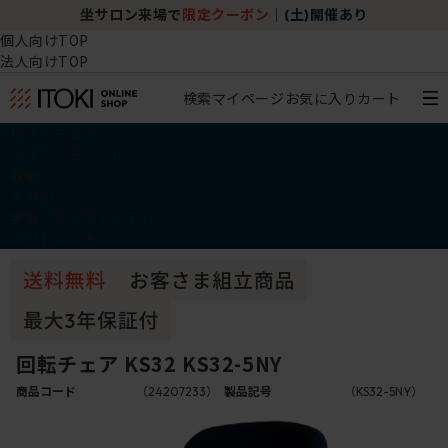
坐サロン来場で
限定クーポン
｜
(土)開催あり
個人向けTOP
法人向けTOP
検索
マイページ
お気に入り
カート
椅子・チェア
デスク・テーブル
収納
その他
学習・キッズアイテム
アウトレット
回転チェア KS32 KS32-5NY
商品コード
（24207233）
製品記号
（KS32-5NY）