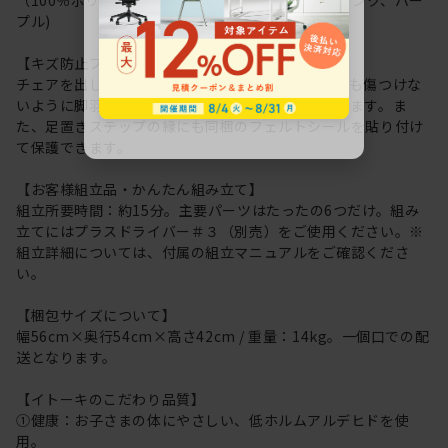
プル)
【キズ防止プロテクター】
チェアを出し入れする際、机やワゴンにぶつかっても傷つけな
いように脚羽根の縁にはプロテクターを装着しています。ま
た、足置きステップの縁にも同梱のフェルトシールを貼り付け
て保護できます。
【お客様組立品・かんたん組み立て】
組立所要時間：約15分。主要パーツはたったの6つだけ。組み
立てにはプラスドライバー＃３（別売）をご使用ください。※
組立詳細については、付属の組立マニュアルをご確認くださ
い。
【梱包サイズについて】
幅56cm×奥行54cm×高さ42cm / 重量：14kg。一個口での配
送となります。
【イトーキのこだわり品質】
①健康：お子さまの体にやさしい、低ホルムアルデヒドを使
用。