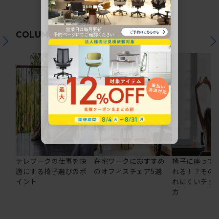
関連コラム
COLUMN
テレワークの仕事を快
在宅ワークにおすすめ
椅子に座って
適にする椅子選びのポ
のオフィスチェア5選
れる！？その
イント
れにくいチェ
方