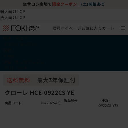
坐サロン来場で
限定クーポン
｜
(土)開催あり
個人向けTOP
法人向けTOP
検索
マイページ
お気に入り
カート
椅子・チェア
デスク・テーブル
収納
その他
学習・キッズアイテム
アウトレット
クローレ HCE-0922CS-YE
製品記号
（HCE-
商品コード
（24206945）
0922CS-YE）