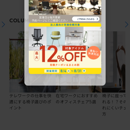
関連コラム
COLUMN
テレワークの仕事を快
在宅ワークにおすすめ
椅子に座って
適にする椅子選びのポ
のオフィスチェア5選
れる！？その
イント
れにくいチェ
方