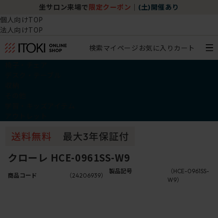
坐サロン来場で
限定クーポン
｜
(土)開催あり
個人向けTOP
法人向けTOP
検索
マイページ
お気に入り
カート
椅子・チェア
デスク・テーブル
収納
その他
学習・キッズアイテム
アウトレット
クローレ HCE-0961SS-W9
製品記号
（HCE-0961SS-
商品コード
（24206939）
W9）