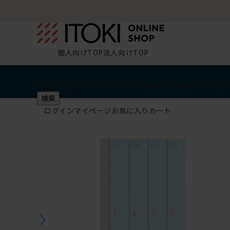
個人向けTOP
法人向けTOP
椅子・チェア
デスク・テーブル
収納
その他
学習・キッズ
検索
ログイン
マイページ
お気に入り
カート