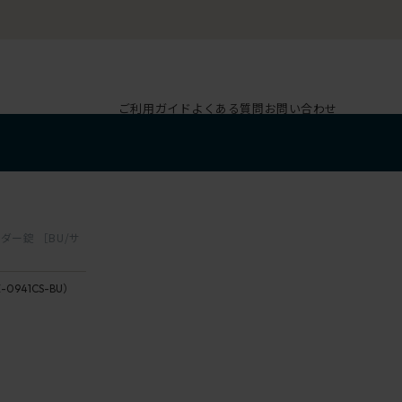
ご利用ガイド
よくある質問
お問い合わせ
ダー錠 ［BU/サ
-0941CS-BU）