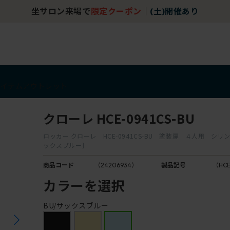
坐サロン来場で
限定クーポン
｜
(土)開催あり
アイテム
アウトレット
クローレ HCE-0941CS-BU
ロッカー クローレ HCE-0941CS-BU 塗装扉 ４人用 シリン
ックスブルー］
商品コード
（24206934）
製品記号
（HCE
カラーを選択
BU/サックスブルー