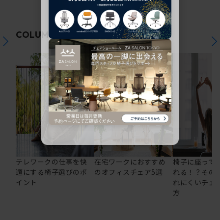
関連コラム
COLUMN
テレワークの仕事を快
在宅ワークにおすすめ
椅子に座って
適にする椅子選びのポ
のオフィスチェア5選
れる！？その
イント
れにくいチェ
方