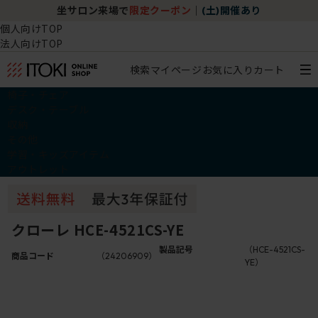
坐サロン来場で
限定クーポン
｜
(土)開催あり
個人向けTOP
法人向けTOP
検索
マイページ
お気に入り
カート
椅子・チェア
デスク・テーブル
収納
その他
学習・キッズアイテム
アウトレット
クローレ HCE-4521CS-YE
製品記号
（HCE-4521CS-
商品コード
（24206909）
YE）