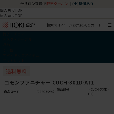
坐サロン来場で
限定クーポン
｜
(土)開催あり
個人向けTOP
法人向けTOP
検索
マイページ
お気に入り
カート
椅子・チェア
デスク・テーブル
収納
その他
学習・キッズアイテム
アウトレット
コモンファニチャー CUCH-301D-AT1
製品記号
（CUCH-301D-
商品コード
（24203994）
AT1）