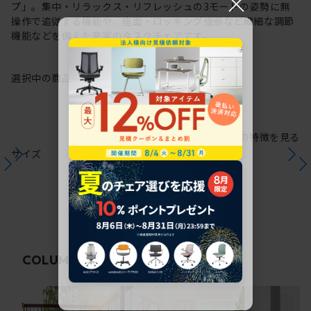
×
プ」。集中・リラックス・リフレッシュの3モードの姿勢に無
操作で追従する機能や、座面・ロッキング強弱など繊細な調節
機能などを備えた充実のタスクチェアです。
選択中の商品情報
保証
注意事項
シリーズの特徴を見る
サイズ
関連コラム
COLUMN