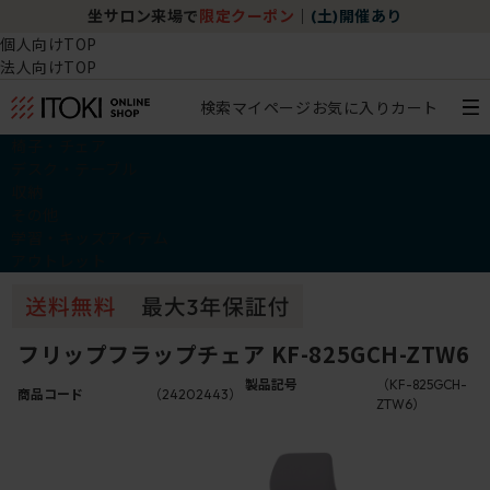
坐サロン来場で
限定クーポン
｜
(土)開催あり
個人向けTOP
法人向けTOP
検索
マイページ
お気に入り
カート
椅子・チェア
デスク・テーブル
収納
その他
学習・キッズアイテム
アウトレット
フリップフラップチェア KF-825GCH-ZTW6
製品記号
（KF-825GCH-
商品コード
（24202443）
ZTW6）