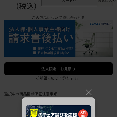
カートへ
お気に入り
（税込）
この商品について問い合わせる
法人限定 お見積り
ご希望に応じて承ります。
×
選択中の商品情報
保証
注意事項