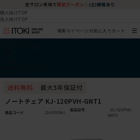
坐サロン来場で
限定クーポン
｜
(土)開催あり
個人向けTOP
法人向けTOP
検索
マイページ
お気に入り
カート
椅子・チェア
デスク・テーブル
収納
その他
学習・キッズアイテム
アウトレット
ノートチェア KJ-120PVH-GNT1
製品記号
（KJ-120PVH-
商品コード
（24101054）
GNT1）