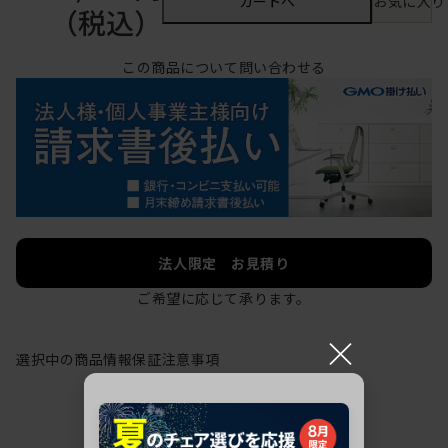
カートへ
お気に入り
（税込）
この商品について問い合わせる
法人限定 お見積り
ご希望に応じて承ります。
×
選択中の商品情報
保証
注意事項