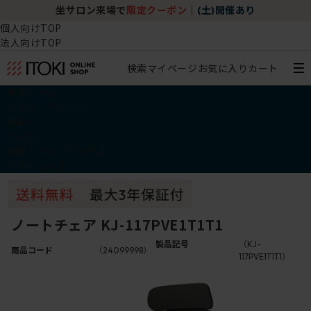
坐サロン来場で
限定クーポン
｜
(土)開催あり
個人向けTOP
法人向けTOP
検索
マイページ
お気に入り
カート
椅子・チェア
デスク・テーブル
収納
その他
学習・キッズアイテム
アウトレット
ノートチェア KJ-117PVE1T1T1
製品記号
（KJ-
商品コード
（24099998）
117PVE1T1T1）