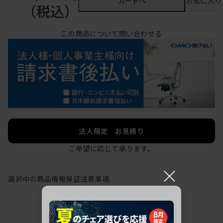
カートへ
お気に入り
（税込）
この商品について問い合わせる
法人限定 お見積り
ご希望に応じて承ります。
×
選択中の商品情報
保証
注意事項