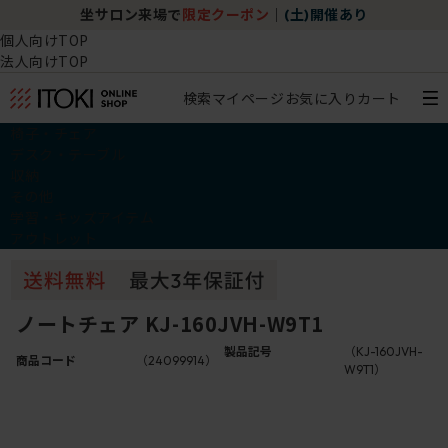
坐サロン来場で
限定クーポン
｜
(土)開催あり
個人向けTOP
法人向けTOP
検索
マイページ
お気に入り
カート
椅子・チェア
デスク・テーブル
収納
その他
学習・キッズアイテム
アウトレット
ノートチェア KJ-160JVH-W9T1
製品記号
（KJ-160JVH-
商品コード
（24099914）
W9T1）