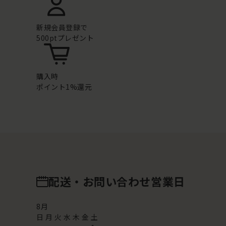
新規会員登録で
500ptプレゼント
購入時
ポイント1%還元
配送・お問い合わせ営業日
8
月
日
月
火
水
木
金
土