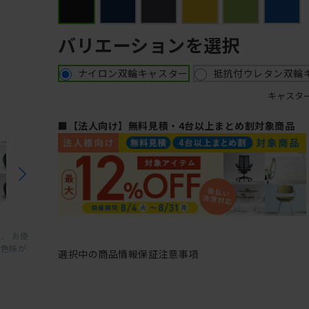
バリエーションを選択
ナイロン双輪キャスター
抵抗付ウレタン双輪
キャスタ
■【法人向け】無料見積・4台以上まとめ割対象商品
、 お使
と色味が
選択中の商品情報
保証
注意事項