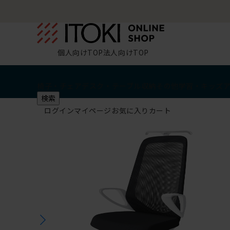
個人向けTOP
法人向けTOP
椅子・チェア
デスク・テーブル
収納
その他
学習・キッズ
検索
ログイン
マイページ
お気に入り
カート