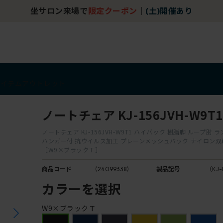
チェア体験ショールーム｜ZA SALON TOKYO
アイテム
アウトレット
ノートチェア KJ-156JVH-W9T1
ノートチェア KJ-156JVH-W9T1 ハイバック 樹脂脚 ループ肘
ハンガー付 抗ウイルス加工 プレーンメッシュバック ナイロン
［W9×ブラックＴ］
商品コード
（24099338）
製品記号
（KJ-
カラーを選択
W9×ブラックＴ