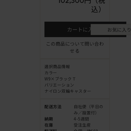
102,300円
（税
込）
カートに入れる
お気に入
この商品について問い合わ
せる
選択商品情報
カラー
W9×ブラックＴ
バリエーション
ナイロン双輪キャスター
配送方法
自社便（平日の
み／設置付）
納期
4-5週間
在庫
受注生産