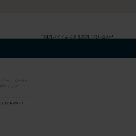
ご利用ガイド
よくある質問
お問い合わせ
 ランバーサポート付
双輪キャスター
156JVH-W9T1）