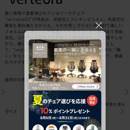
働く環境で重要視されているワークチェア
“vertebra03”の特長は、拡張性とフレキシビリティ。先進的な
×
機能を兼ね備えながらも、それを感じさせない有機的で美しい
フォルムは、フレームや背座シートのカラーから素材まで自由
自在。ユーザーの創造力を刺激する選択肢を少しずつ増やしな
がら、働く環境や個人の美意識を投影するキャンバスとし
て、“vertebra03”をアップデートしてきました。日本の「働
く」をもっと自由に。これからも私たちは未来に向けて、普遍
のカタチを更新していきます。
選択中の商品情報
保証
注意事項
シリーズの特徴を見る
サイズ