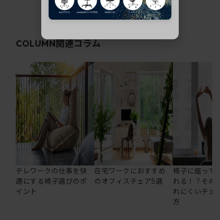
関連コラム
COLUMN
テレワークの仕事を快
在宅ワークにおすすめ
椅子に座って
適にする椅子選びのポ
のオフィスチェア5選
れる！？その
イント
れにくいチェ
方