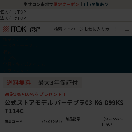
坐サロン来場で
限定クーポン
｜
(土)開催あり
個人向けTOP
法人向けTOP
検索
マイページ
お気に入り
カート
椅子・チェア
デスク・テーブル
収納
その他
学習・キッズアイテム
アウトレット
通常1％+10%をプレゼント！
公式ストアモデル バーテブラ03 KG-899KS-
T114C
製品記号
（KG-899KS-
商品コード
（24089676）
T114C）