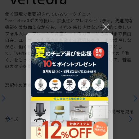
働く環境で重要視されているワークチェア
“vertebra03”の特長は、拡張性とフレキシビリティ。先進的な
×
機能を兼ね備えながらも、それを感じさせない有機的で美しい
フォルムは、フレームや背座シートのカラーから素材まで自由
自在。ユーザーの創造力を刺激する選択肢を少しずつ増やしな
がら、働く環境や個人の美意識を投影するキャンバスとし
て、“vertebra03”をアップデートしてきました。日本の「働
く」をもっと自由に。これからも私たちは未来に向けて、普遍
のカタチを更新していきます。
選択中の商品情報
保証
注意事項
シリーズの特徴を見る
サイズ