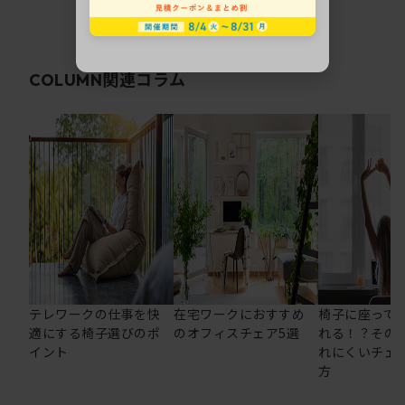
関連コラム
COLUMN
テレワークの仕事を快
在宅ワークにおすすめ
椅子に座って
適にする椅子選びのポ
のオフィスチェア5選
れる！？その
イント
れにくいチェ
方