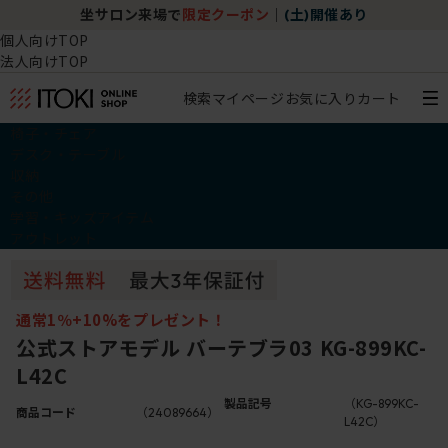
坐サロン来場で
限定クーポン
｜
(土)開催あり
個人向けTOP
法人向けTOP
検索
マイページ
お気に入り
カート
椅子・チェア
デスク・テーブル
収納
その他
学習・キッズアイテム
アウトレット
通常1％+10%をプレゼント！
公式ストアモデル バーテブラ03 KG-899KC-
L42C
製品記号
（KG-899KC-
商品コード
（24089664）
L42C）