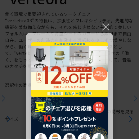
働く環境で重要視されているワークチェア
“vertebra03”の特長は、拡張性とフレキシビリティ。先進的な
×
機能を兼ね備えながらも、それを感じさせない有機的で美しい
フォルムは、フレームや背座シートのカラーから素材まで自由
自在。ユーザーの創造力を刺激する選択肢を少しずつ増やしな
がら、働く環境や個人の美意識を投影するキャンバスとし
て、“vertebra03”をアップデートしてきました。日本の「働
く」をもっと自由に。これからも私たちは未来に向けて、普遍
のカタチを更新していきます。
選択中の商品情報
保証
注意事項
シリーズの特徴を見る
サイズ