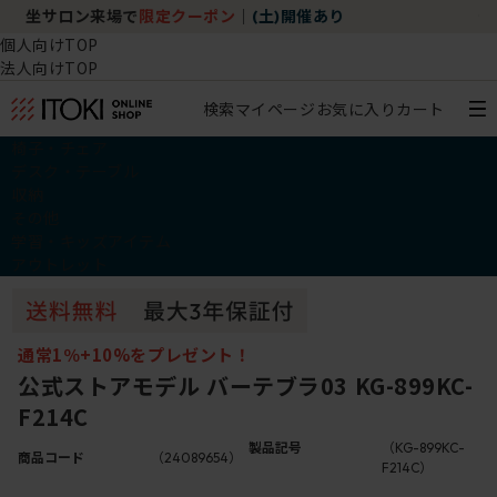
チェア体験ショールーム｜ZA SALON TOKYO
個人向けTOP
法人向けTOP
検索
マイページ
お気に入り
カート
椅子・チェア
デスク・テーブル
収納
その他
学習・キッズアイテム
アウトレット
通常1％+10%をプレゼント！
公式ストアモデル バーテブラ03 KG-899KC-
F214C
製品記号
（KG-899KC-
商品コード
（24089654）
F214C）