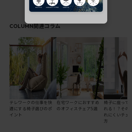
関連コラム
COLUMN
テレワークの仕事を快
在宅ワークにおすすめ
椅子に座って
適にする椅子選びのポ
のオフィスチェア5選
れる！？その
イント
れにくいチェ
方