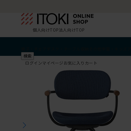
個人向けTOP
法人向けTOP
椅子・チェア
デスク・テーブル
収納
その他
学習・キッズ
検索
ログイン
マイページ
お気に入り
カート