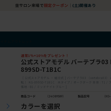
坐サロン来場で
限定クーポン
｜
(土)開催あり
アイテム
アウトレット
通常1％+10%をプレゼント！
公式ストアモデル バーテブラ03 K
899SD-T1B1C
［ 公式ストアモデル ・ 組立式 ] バーテブラ03 （vertebra03）
転 ） KG-899SD-T1B1C 木タイプ / オークダーク 本体 : T1 / 
張地 : B1 / ミッドナイトブルー ]
商品コード
（24089589）
製品記号
（KG-
カラーを選択