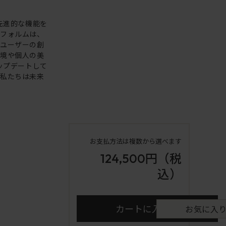
。先進的な機能を
いフォルムは、
。ユーザーの創
環境や個人の美
アップデートして
も私たちは未来
お支払方法は複数から選べます
124,500円
（税
込）
カートに入れる
お気に入