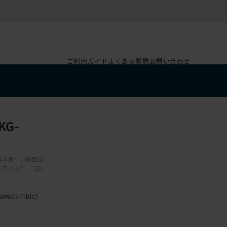
ご利用ガイド
よくある質問
お問い合わせ
G-
 4本脚 （ 座面回
ブラックT ［ SD
背
座：
T1
899SD-T1B1C）
B1 /
ブ
ミッ
ラ
ドナ
ッ