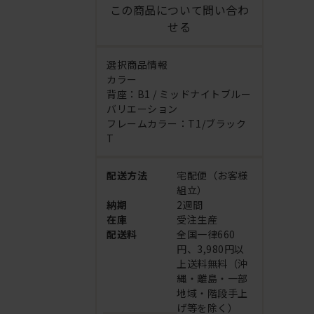
この商品について問い合わ
せる
選択商品情報
カラー
背座：B1 / ミッドナイトブルー
バリエーション
フレームカラー：T1/ブラック
T
配送方法
宅配便（お客様
組立）
納期
2週間
在庫
受注生産
配送料
全国一律660
円、3,980円以
上送料無料（沖
縄・離島・一部
地域・階段手上
げ等を除く）