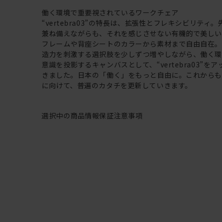
働く環境で重要視されているワークチェア
“vertebra03”の特長は、拡張性とフレキシビリティ
兼ね備えながらも、それを感じさせない有機的で美し
フレームや背座シートのカラーから素材まで自由自在
造力を刺激する選択肢を少しずつ増やしながら、働く
意識を投影するキャンバスとして、“vertebra03”を
きました。日本の「働く」をもっと自由に。これから
に向けて、普遍のカタチを更新していきます。
選択中の商品情報
保証
注意事項