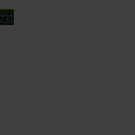
イト
ク
ブル
T
ー